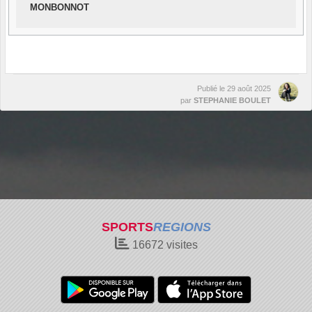
MONBONNOT
Publié le
29 août 2025
par
STEPHANIE BOULET
SPORTS
REGIONS
16672
visites