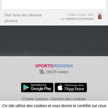
Voir tous les albums
Publié le
15 janv. 2025
par
MARINE GOUVENAUX
photos
SPORTS
REGIONS
16676
visites
Charte cookies
Gestion des cookies
Informations légales
Signaler un contenu inapproprié
Ce site utilise des cookies et vous donne le contrôle sur ceux